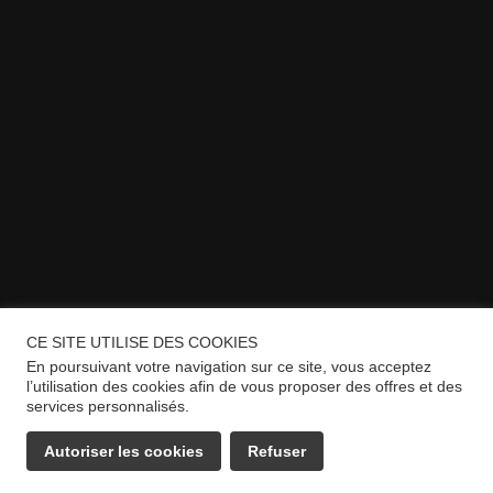
CE SITE UTILISE DES COOKIES
En poursuivant votre navigation sur ce site, vous acceptez
l’utilisation des cookies afin de vous proposer des offres et des
services personnalisés.
Autoriser les cookies
Refuser